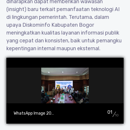
diharapkan dapat memberikan wawasan
(insight) baru terkait pemanfaatan teknologi AI
di lingkungan pemerintah. Terutama, dalam
upaya Diskominfo Kabupaten Bogor
meningkatkan kualitas layanan informasi publik
yang cepat dan konsisten, baik untuk pemangku
kepentingan internal maupun eksternal.
01
WhatsApp Image 2026-07-13 at 12.54.09
10