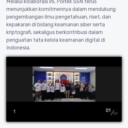
Melalui kolaborasi ini, Poltek SSN terus
menunjukkan komitmennya dalam mendukung
pengembangan ilmu pengetahuan, riset, dan
kepakaran di bidang keamanan siber serta
kriptografi, sekaligus berkontribusi dalam
penguatan tata kelola keamanan digital di
Indonesia.
01
1
09