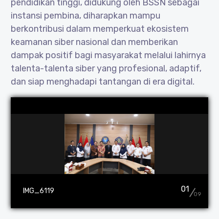
pendidikan tinggi, didukung oleh BSSN sebagai
instansi pembina, diharapkan mampu
berkontribusi dalam memperkuat ekosistem
keamanan siber nasional dan memberikan
dampak positif bagi masyarakat melalui lahirnya
talenta-talenta siber yang profesional, adaptif,
dan siap menghadapi tantangan di era digital.
01
IMG_6119
09