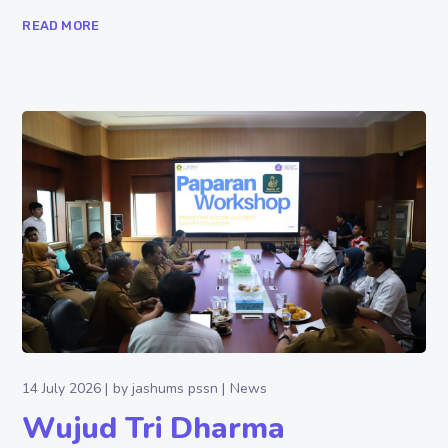
READ MORE
14 July 2026
by
jashums pssn
News
Wujud Tri Dharma