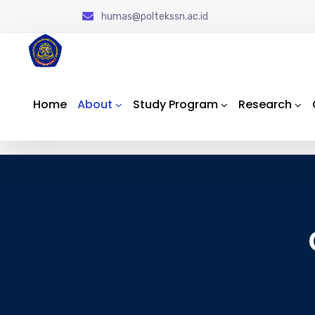
humas@poltekssn.ac.id
Home
About
Study Program
Research