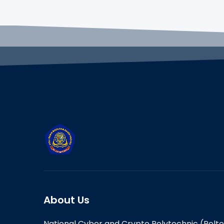
About Us
National Cyber and Crypto Polytechnic (Polt