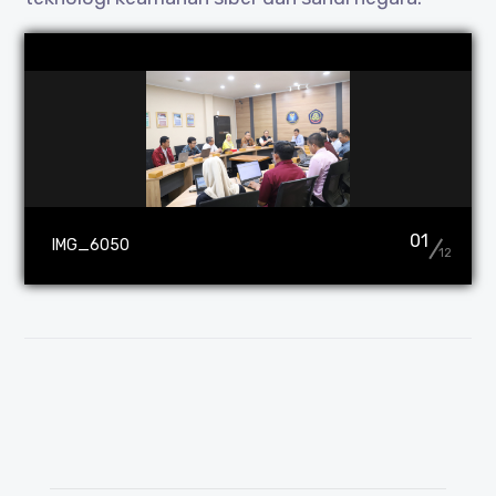
01
IMG_6050
12