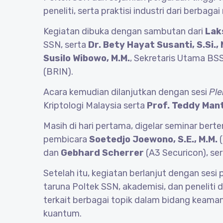
peneliti, serta praktisi industri dari berba
Kegiatan dibuka dengan sambutan dari
Lak
SSN, serta
Dr. Bety Hayat Susanti, S.Si., 
Susilo Wibowo, M.M.
, Sekretaris Utama B
(BRIN).
Acara kemudian dilanjutkan dengan sesi
Ple
Kriptologi Malaysia serta
Prof. Teddy Man
Masih di hari pertama, digelar seminar ber
pembicara
Soetedjo Joewono, S.E., M.M.
(
dan
Gebhard Scherrer
(A3 Securicon), se
Setelah itu, kegiatan berlanjut dengan sesi 
taruna Poltek SSN, akademisi, dan peneliti da
terkait berbagai topik dalam bidang keaman
kuantum.