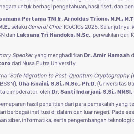
gai negara untuk berbagi pengetahuan, hasil riset, dan p
samana Pertama TNI Ir. Arnoldus Triono, M.M., M.Tr
M.E.
, selaku
General Chair
ICoCICs 2025. Selanjutnya,
SSN dan
Laksana Tri Handoko, M.Sc.
, perwakilan dari
nary Speaker
yang menghadirkan
Dr. Amir Hamzah
d
toro
dari Nusa Putra University.
tema
“Safe Migration to Post-Quantum Cryptography (
BSSN),
Uha Isnaini, S.Si., M.Sc., Ph.D.
(Universitas G
rta dimoderatori oleh
Dr. Santi Indarjani, S.Si., MMSI.
pemaparan hasil penelitian dari para pemakalah yang tel
ri berbagai institusi di dalam dan luar negeri. Pada ses
an siber, informatika, serta pengembangan teknologi 