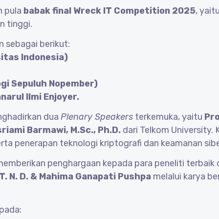
n pula
babak final Wreck IT Competition 2025
, yai
n tinggi.
n sebagai berikut:
itas Indonesia)
logi Sepuluh Nopember)
narul Ilmi Enjoyer.
nghadirkan dua
Plenary Speakers
terkemuka, yaitu
Pro
esriami Barmawi, M.Sc., Ph.D.
dari Telkom University.
rta penerapan teknologi kriptografi dan keamanan sibe
emberikan penghargaan kepada para peneliti terbaik 
T. N. D. & Mahima Ganapati Pushpa
melalui karya be
epada: