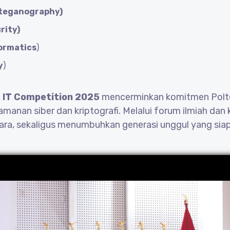
teganography)
rity)
ormatics
)
y
)
k IT Competition 2025
mencerminkan komitmen Poltek
anan siber dan kriptografi. Melalui forum ilmiah dan
gara, sekaligus menumbuhkan generasi unggul yang siap