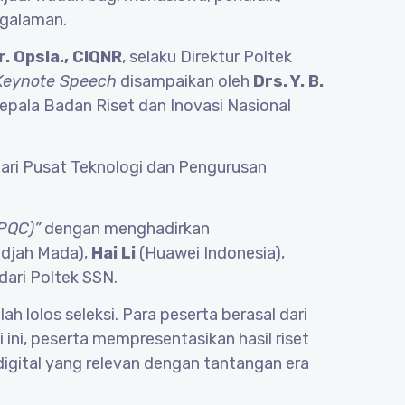
engalaman.
. Opsla., CIQNR
, selaku Direktur Poltek
Keynote Speech
disampaikan oleh
Drs. Y. B.
 Kepala Badan Riset dan Inovasi Nasional
ari Pusat Teknologi dan Pengurusan
PQC)”
dengan menghadirkan
adjah Mada),
Hai Li
(Huawei Indonesia),
dari Poltek SSN.
ah lolos seleksi. Para peserta berasal dari
i ini, peserta mempresentasikan hasil riset
digital yang relevan dengan tantangan era