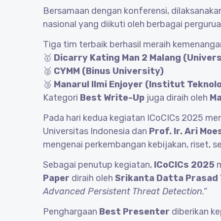
Bersamaan dengan konferensi, dilaksanaka
nasional yang diikuti oleh berbagai pergurua
Tiga tim terbaik berhasil meraih kemenanga
🥇
Dicarry Kating Man 2 Malang (Univers
🥈
CYMM (Binus University)
🥉
Manarul Ilmi Enjoyer (Institut Tekno
Kategori
Best Write-Up
juga diraih oleh
Ma
Pada hari kedua kegiatan ICoCICs 2025 me
Universitas Indonesia dan
Prof. Ir. Ari Mo
mengenai perkembangan kebijakan, riset, se
Sebagai penutup kegiatan,
ICoCICs 2025
m
Paper
diraih oleh
Srikanta Datta Prasad 
Advanced Persistent Threat Detection.”
Penghargaan
Best Presenter
diberikan k