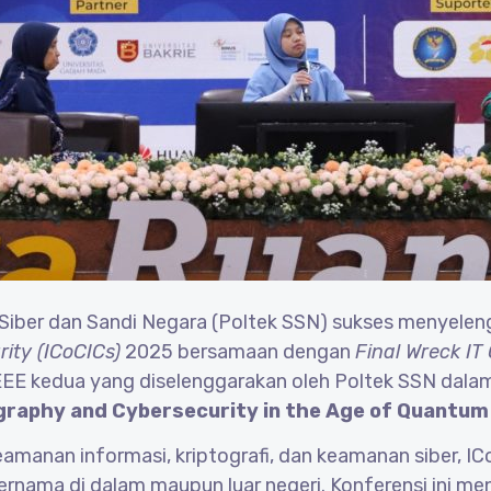
 Siber dan Sandi Negara (Poltek SSN) sukses menyele
ity (ICoCICs)
2025 bersamaan dengan
Final Wreck IT
IEEE kedua yang diselenggarakan oleh Poltek SSN dal
graphy and Cybersecurity in the Age of Quantum
eamanan informasi, kriptografi, dan keamanan siber, I
ernama di dalam maupun luar negeri. Konferensi ini me