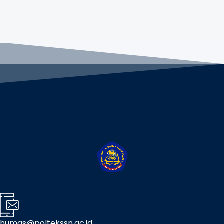
humas@poltekssn.ac.id