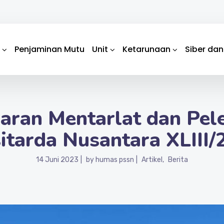
Penjaminan Mutu
Unit
Ketarunaan
Siber dan
ran Mentarlat dan Pel
itarda Nusantara XLIII
14 Juni 2023
by
humas pssn
Artikel
Berita