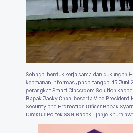
Sebagai bentuk kerja sama dan dukungan Hu
keamanan informasi, pada tanggal 15 Juni
perangkat Smart Classroom Solution kepad
Bapak Jacky Chen, beserta Vice President 
Security and Protection Officer Bapak Sya
Direktur Poltek SSN Bapak Tjahjo Khurniaw