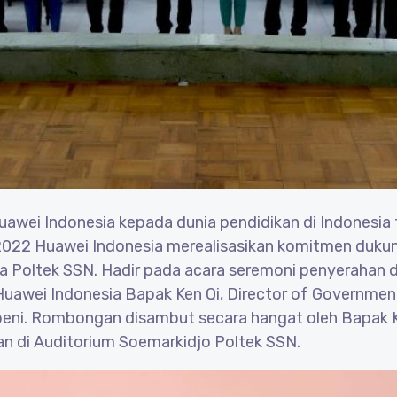
awei Indonesia kepada dunia pendidikan di Indonesia 
 2022 Huawei Indonesia merealisasikan komitmen duku
a Poltek SSN. Hadir pada acara seremoni penyerahan 
Huawei Indonesia Bapak Ken Qi, Director of Governmen
rbeni. Rombongan disambut secara hangat oleh Bapak 
an di Auditorium Soemarkidjo Poltek SSN.