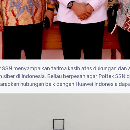
k SSN menyampaikan terima kasih atas dukungan dan 
n siber di Indonesia. Beliau berpesan agar Poltek S
harapkan hubungan baik dengan Huawei Indonesia dapat