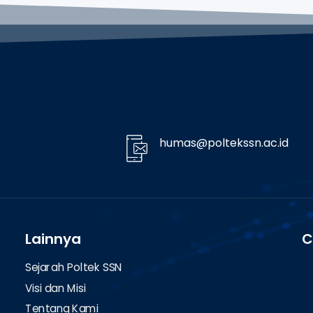
humas@poltekssn.ac.id
Lainnya
C
Sejarah Poltek SSN
Visi dan Misi
Tentang Kami